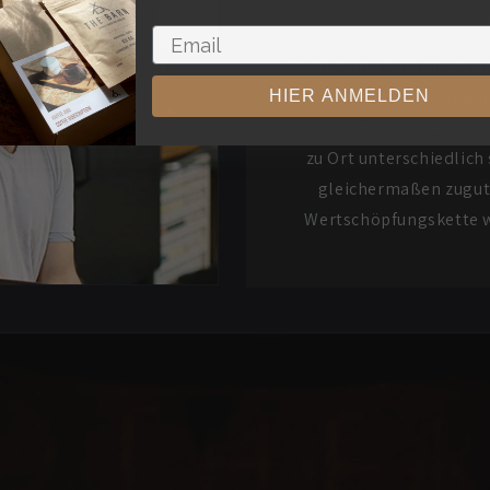
D
Rösten und Aufbrühen sind
Zusammenarbeit mit den 
HIER ANMELDEN
besonders macht. Die Zahlu
zu Ort unterschiedlic
gleichermaßen zugute
Wertschöpfungskette wa