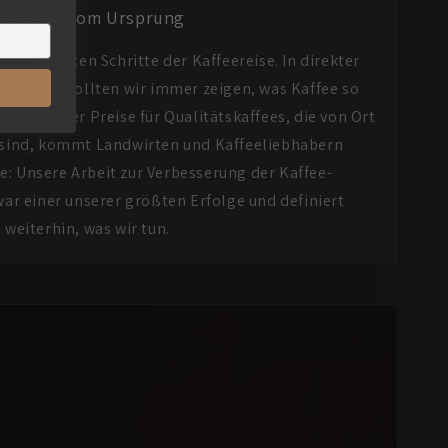
ie Reise vom Ursprung
 die letzten Schritte der Kaffeereise. In direkter
Bauern wollten wir immer zeigen, was Kaffee so
ng höherer Preise für Qualitätskaffees, die von Ort
h sind, kommt Landwirten und Kaffeeliebhabern
: Unsere Arbeit zur Verbesserung der Kaffee-
r einer unserer größten Erfolge und definiert
weiterhin, was wir tun.