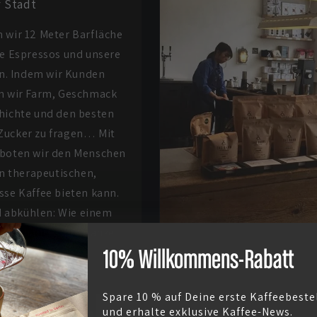
r Stadt
wir 12 Meter Barfläche
re Espressos und unsere
n. Indem wir Kunden
en wir Farm, Geschmack
chichte und den besten
Zucker zu fragen… Mit
 boten wir den Menschen
n therapeutischen,
se Kaffee bieten kann.
d abkühlen: Wie einem
ie Chance, ihre ganze
10% Willkommens-Rabatt
Spare 10 % auf Deine erste Kaffeebeste
und erhalte exklusive Kaffee-News.