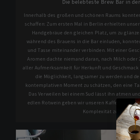
Die belebteste Brew Bar in de
Innerhalb des großen und schönen Raums konnten 
schaffen: Zum ersten Mal in Berlin erhielten unse
Handgebräue den gleichen Platz, um zu glänze
während des Brauens in die Bar einluden, konnt
und Tasse miteinander verbinden. Mit einer Ges
Aromen dachte niemand daran, nach Milch oder 
aller Aufmerksamkeit für Herkunft und Geschmack
die Möglichkeit, langsamer zu werden und de
kontemplativen Moment zu schätzen, den eine Tas
Das Verweilen bei einem Sud lässt ihn atmen un
edlen Rotwein geben wir unseren Kaffeebohnen d
Komplexität zu zeigen.