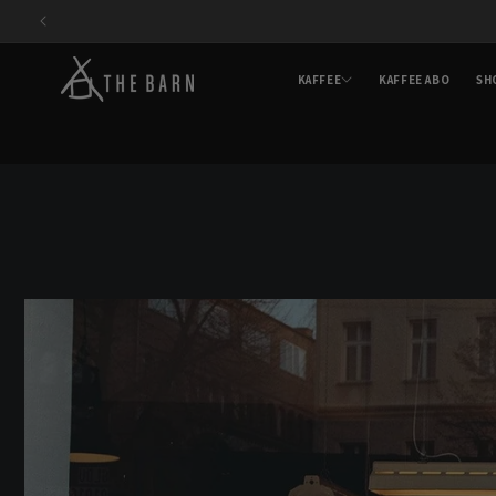
Direkt
zum
Inhalt
KAFFEE
KAFFEE ABO
SH