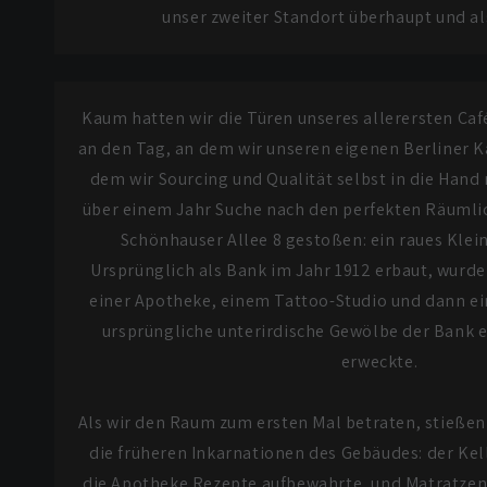
unser zweiter Standort überhaupt und al
Kaum hatten wir die Türen unseres allerersten Caf
an den Tag, an dem wir unseren eigenen Berliner K
dem wir Sourcing und Qualität selbst in die Han
über einem Jahr Suche nach den perfekten Räumlich
Schönhauser Allee 8 gestoßen: ein raues Klein
Ursprünglich als Bank im Jahr 1912 erbaut, wurde
einer Apotheke, einem Tattoo-Studio und dann ei
ursprüngliche unterirdische Gewölbe der Bank e
erweckte.
Als wir den Raum zum ersten Mal betraten, stießen
die früheren Inkarnationen des Gebäudes: der Ke
die Apotheke Rezepte aufbewahrte, und Matratzen