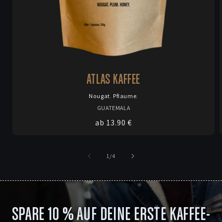
ATLAS KAFFEE
Nougat. Pflaume.
Anbieter:
GUATEMALA
Normaler
ab 13.90 €
Preis
von
1
/
4
SPARE 10 % AUF DEINE ERSTE KAFFEE-