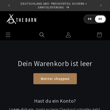
Direkt
DEUTSCHLAND ABO: PREISVORTEIL SICHERN +
zum
10 %
GRATISLIEFERUNG
Inhalt
Sprache
EN
DE
Einloggen
Warenkorb
Dein Warenkorb ist leer
Weiter shoppen
Hast du ein Konto?
Logge dich ein
, damit es beim Checkout schneller geht.