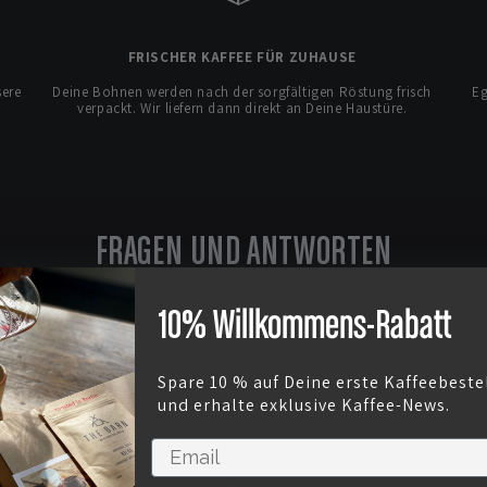
FRISCHER KAFFEE FÜR ZUHAUSE
sere
Deine Bohnen werden nach der sorgfältigen Röstung frisch
Eg
verpackt. Wir liefern dann direkt an Deine Haustüre.
FRAGEN UND ANTWORTEN
10% Willkommens-Rabatt
affees?
Spare 10 % auf Deine erste Kaffeebeste
und erhalte exklusive Kaffee-News.
halten?