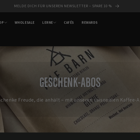
MELDE DICH FÜR UNSEREN NEWSLETTER – SPARE 10 %
OP
WHOLESALE
LERNE
CAFÉS
REWARDS
GESCHENK-ABOS
schenke Freude, die anhält – mit unseren saisonalen Kaffee-A