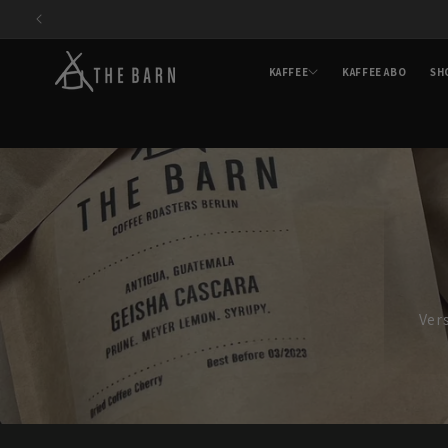
Direkt
zum
Inhalt
KAFFEE
KAFFEE ABO
SH
Ver