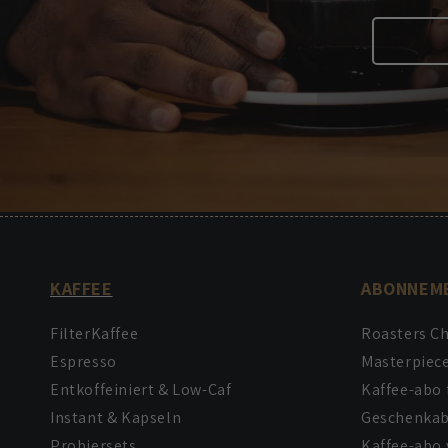
KAFFEE
ABONNEM
FilterKaffee
Roasters C
Espresso
Masterpiec
Entkoffeiniert & Low-Caf
Kaffee-abo 
Instant & Kapseln
Geschenka
Probiersets
Kaffee-abo 