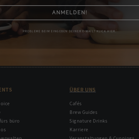
ANMELDEN!
PROBLEME BEIM EINGEBEN DEINER E-MAIL? KLICK HIER.
ENTS
ÜBER UNS
hoice
Cafés
e
Brew Guides
fürs büro
Signature Drinks
bos
Karriere
verwalten
Veranstaltungen & Cuppings