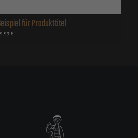
Beispiel für Produkttitel
Normaler
9.99 €
reis