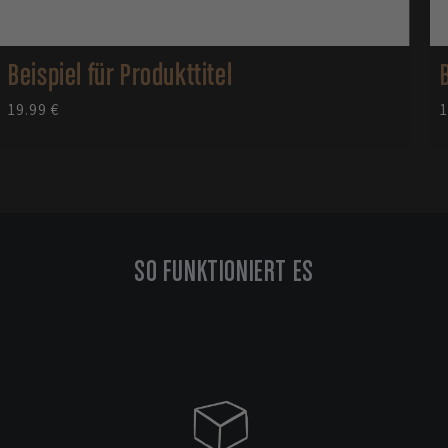
Beispiel für Produkttitel
Normaler
19.99 €
1
Preis
P
SO FUNKTIONIERT ES