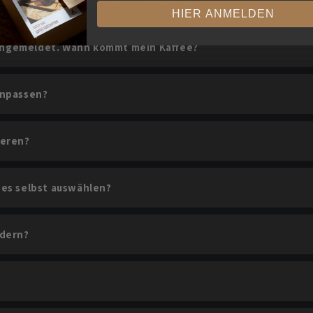
eich zu Einzelbestellungen im Webshop?
HIER ANMELDEN
 angemeldet. Wann kommt mein Kaffee?
anpassen?
ieren?
es selbst auswählen?
ndern?