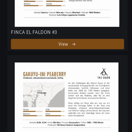
FINCA EL FALDON #3
View