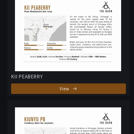
KII PEABERRY
View