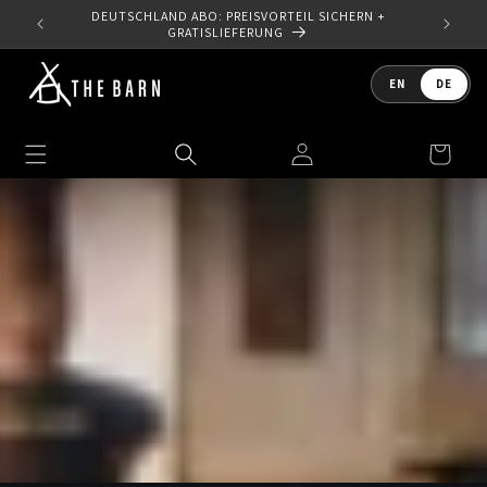
Direkt
DEUTSCHLAND ABO: PREISVORTEIL SICHERN +
zum
10 %
GRATISLIEFERUNG
Inhalt
Sprache
EN
DE
Einloggen
Warenkorb