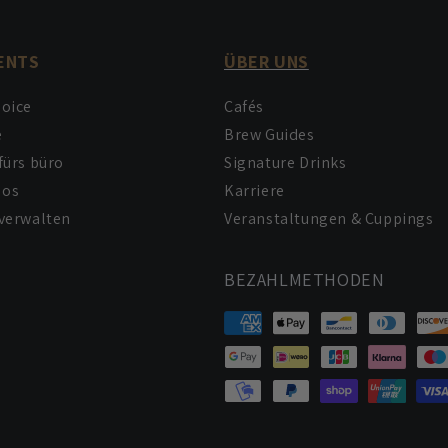
ENTS
ÜBER UNS
hoice
Cafés
e
Brew Guides
fürs büro
Signature Drinks
bos
Karriere
verwalten
Veranstaltungen & Cuppings
BEZAHLMETHODEN