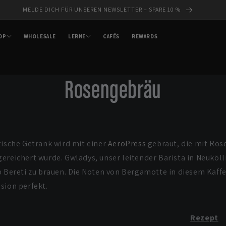
MELDE DICH FÜR UNSEREN NEWSLETTER – SPARE 10 %
OP
WHOLESALE
LERNE
CAFÉS
REWARDS
Rosengebräu
tische Getränk wird mit einer
AeroPress
gebraut, die mit Ros
ereichert wurde. Gwladys, unser leitender Barista in Neuköll
b Bereti zu brauen. Die Noten von Bergamotte in diesem Kaff
sion perfekt.
Rezept