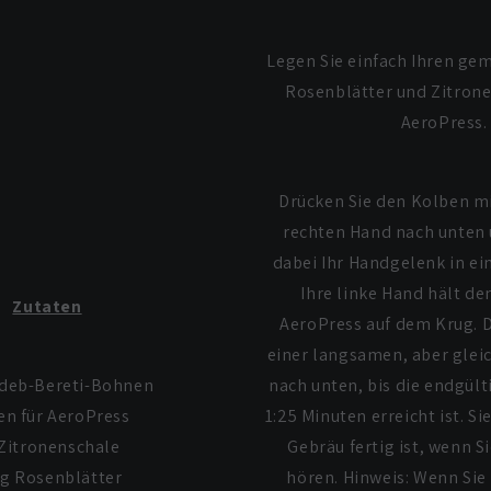
Legen Sie einfach Ihren ge
Rosenblätter und Zitrone
AeroPress.
Drücken Sie den Kolben mi
rechten Hand nach unten 
dabei Ihr Handgelenk in ei
Ihre linke Hand hält de
Zutaten
AeroPress auf dem Krug. D
einer langsamen, aber gle
edeb-Bereti-Bohnen
nach unten, bis die endgült
n für AeroPress
1:25 Minuten erreicht ist. Si
Zitronenschale
Gebräu fertig ist, wenn Si
 g Rosenblätter
hören. Hinweis: Wenn Sie