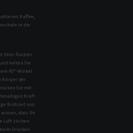
mahlenen Kaffee,
nschale in die
t Ihrer flachen
und halten Sie
nem 45°-Winkel.
n Körper der
rücken Sie mit
ichmäßigen Kraft
ige Brühzeit von
e wissen, dass Ihr
e Luft zischen
 beim Drücken