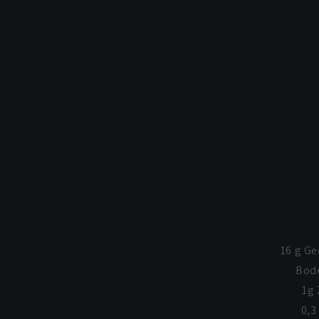
16 g G
Bode
1g 
0,3