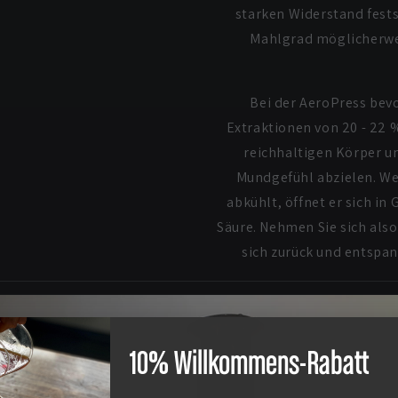
starken Widerstand festst
Mahlgrad möglicherwei
Bei der AeroPress bev
Extraktionen von 20 - 22 %
reichhaltigen Körper un
Mundgefühl abzielen. We
abkühlt, öffnet er sich i
Säure. Nehmen Sie sich also
sich zurück und entspan
10% Willkommens-Rabatt