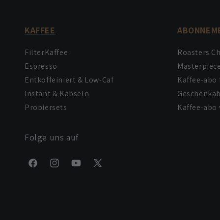
KAFFEE
ABONNEM
FilterKaffee
Roasters C
Espresso
Masterpiec
Entkoffeiniert & Low-Caf
Kaffee-abo 
Instant & Kapseln
Geschenka
Probiersets
Kaffee-abo 
Folge uns auf
Facebook
Instagram
YouTube
X
(Twitter)