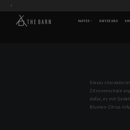
Direkt
zum
Inhalt
KAFFEE
KAFFEE ABO
SH
Dieses charakteris
Zitronenschale ang
dafür, es mit Gede
Blumen-Zitrus-Infu