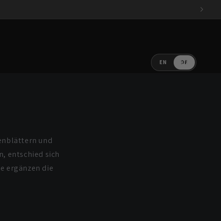
Sprache
Warenkorb
Einloggen
EN
DE
enblättern und
n, entschied sich
ee ergänzen die