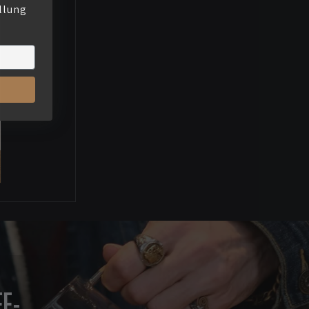
llung
E-