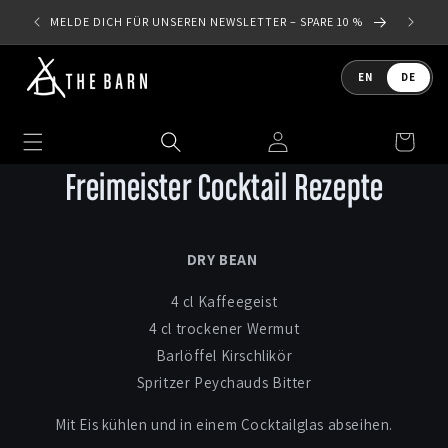
Direkt
DEU
zum
MELDE DICH FÜR UNSEREN NEWSLETTER – SPARE 10 %
Inhalt
Sprache
EN
DE
Einloggen
Warenkorb
Freimeister Cocktail Rezepte
DRY BEAN
4 cl Kaffeegeist
4 cl trockener Wermut
Barlöffel Kirschlikör
Spritzer Peychauds Bitter
Mit Eis kühlen und in einem Cocktailglas abseihen.