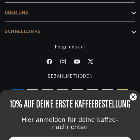
Roasters Choice
Entkoffeiniert & Low-Caf
ÜBER UNS
Masterpiece
Instant & Kapseln
Cafés
Kaffee-Abo Fürs Büro
SCHNELLLINKS
Probiersets
Brew Guides
Geschenkabos
Versand & Lieferung
Folge uns auf
Signature Drinks
Kaffee-Abo Verwalten
Widerruf
Karriere
Facebook
Instagram
YouTube
X
FAQ
Veranstaltungen & Cuppings
(Twitter)
BEZAHLMETHODEN
Rewards
Presse
10% AUF DEINE ERSTE KAFFEEBESTELLUNG
Hier anmelden für deine kaffee-
nachrichten
Email